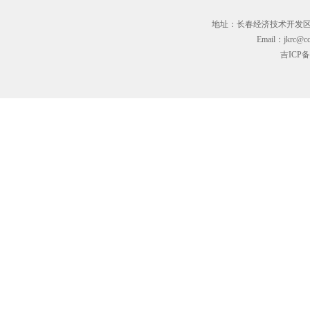
地址：长春经济技术开发区临河街3
Email：jkrc@cc
吉ICP备