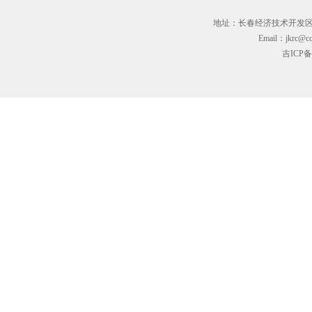
地址：长春经济技术开发区临河街3
Email：jkrc@cc
吉ICP备