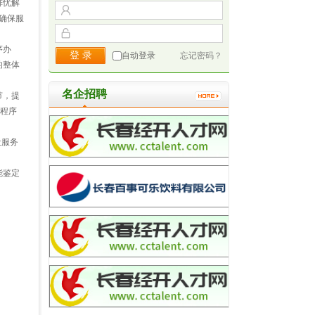
排忧解
确保服
序办
自动登录
忘记密码？
的整体
名企招聘
节，提
和程序
让服务
能鉴定