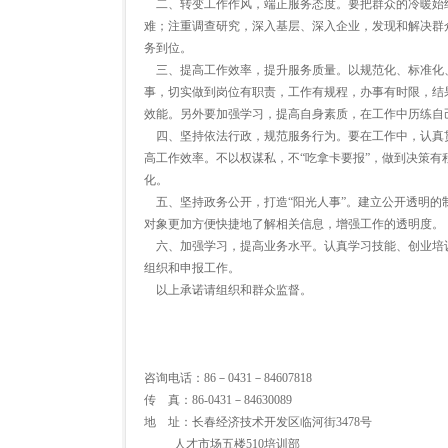
二、转变工作作风，端正服务态度。要把群众的冷暖始
难；注重调查研究，深入基层、深入企业，发现和解决群众
务到位。
三、提高工作效率，提升服务质量。以规范化、标准化
事，切实做到岗位有职责，工作有规程，办事有时限，结
效能。另外要加强学习，提高自身素质，在工作中历练自
四、坚持依法行政，规范服务行为。要在工作中，认真
高工作效率。不以权谋私，不“吃拿卡要报”，做到决策有
化。
五、坚持政务公开，打造“阳光人事”。建立公开透明的
对象更加方便快捷地了解相关信息，增强工作的透明度。
六、加强学习，提高业务水平。认真学习技能、创业培
组织和申报工作。
以上承诺请组织和群众监督。
咨询电话：86－0431－84607818
传 真：86-0431－84630089
地 址：长春经济技术开发区临河街3478号
人才市场五楼510培训部