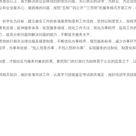
终放在心上，着力解决群众反映强烈的突出问题。关心群众的诉求，为群众、为企业
和企业最关心、最困难的问题，按照“五制”“四公开”“三亮明”的服务模式开展工作，
、科学化为目标，建立健全工作的各项规章制度和工作流程，坚持以制度管人，按程
果有反馈；延伸服务体系，拓宽服务领域，优化工作方法，简化办事程序，提高工作
己，提高分析问题和解决问题的能力，不断提升服务水平。
贯彻执行相关法律法规及规章制度，不断优化办事程序，规范服务标准，减少办事环
程序，办事有依据，“找人照章办事，不找人照样办事”，实现服务的法制化、制度化
制度，才能拉近与服务对象的距离。要把部门的行政行为始终置于公众的监督之下，
训相关知识，做好各项培训工作；认真学习技能鉴定考试相关规定，做好培训学员技