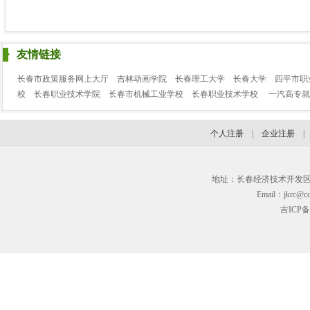
友情链接
长春市政策服务网上大厅
吉林动画学院
长春理工大学
长春大学
四平市职
校
长春职业技术学院
长春市机械工业学校
长春职业技术学校
一汽高专就
个人注册
|
企业注册
地址：长春经济技术开发区临河街3
Email：jkrc@cc
吉ICP备