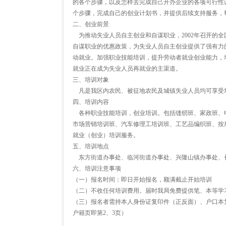
的各个步骤，以及怎样去完成自己开办企业的各项可行性
个步骤，完成自己的创业计划书，并提供后续支持服务，
二、创业前景
为推动失业人员自主创业和自谋职业，2002年召开的
自谋职业的优惠政策，为失业人员自主创业提供了强有力
动就业。加强职业技能培训，提升劳动者就业创业能力，
就业正在成为失业人员再就业的主渠道。
三、培训对象
凡是我区内农民、被征地农民及城镇失业人员均可享受培训服
四、培训内容
各种职业技能培训，创业培训。包括缝纫班、家政班、电
市场营销培训班、汽车修理工培训班、工艺品编织班、按
就业（创业）培训服务。
五、培训地点
东方街道办事处、临河街道办事处、兴隆山镇办事处、
六、培训注意事项
（一）报名时间：即日开始报名，额满截止开始培训
（二）不收任何培训费用。届时我局免费提供笔、本等学
（三）报名者需持本人身份证复印件（正反面）、户口本
户籍页即第2、3页）