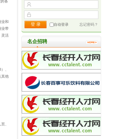
业的各
创业和
自动登录
忘记密码？
创业带
、灵活
名企招聘
B）、
及其他
人页、