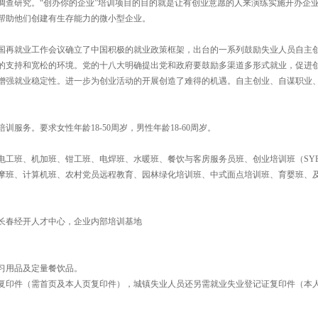
调查研究。“创办你的企业”培训项目的目的就是让有创业意愿的人来演练实施开办企
帮助他们创建有生存能力的微小型企业。
全国再就业工作会议确立了中国积极的就业政策框架，出台的一系列鼓励失业人员自主
的支持和宽松的环境。党的十八大明确提出党和政府要鼓励多渠道多形式就业，促进
增强就业稳定性。进一步为创业活动的开展创造了难得的机遇。自主创业、自谋职业
务。要求女性年龄18-50周岁，男性年龄18-60周岁。
工班、机加班、钳工班、电焊班、水暖班、餐饮与客房服务员班、创业培训班（SY
摩班、计算机班、农村党员远程教育、园林绿化培训班、中式面点培训班、育婴班、
长春经开人才中心，企业内部培训基地
习用品及定量餐饮品。
复印件（需首页及本人页复印件），城镇失业人员还另需就业失业登记证复印件（本