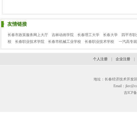
友情链接
长春市政策服务网上大厅
吉林动画学院
长春理工大学
长春大学
四平市职
校
长春职业技术学院
长春市机械工业学校
长春职业技术学校
一汽高专就
个人注册
|
企业注册
地址：长春经济技术开发区临河街3
Email：jkrc@cc
吉ICP备