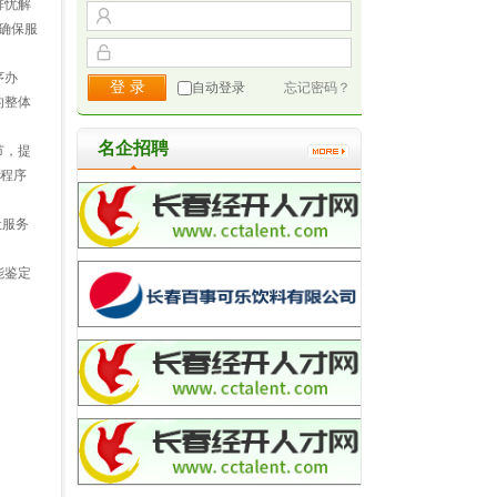
排忧解
确保服
序办
自动登录
忘记密码？
的整体
名企招聘
节，提
和程序
让服务
能鉴定