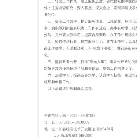
二、转变工作作风，端正服务态度。要把群众的冷暖始
难；注重调查研究，深入基层、深入企业，发现和解决群众
务到位。
三、提高工作效率，提升服务质量。以规范化、标准化
事，切实做到岗位有职责，工作有规程，办事有时限，结
效能。另外要加强学习，提高自身素质，在工作中历练自
四、坚持依法行政，规范服务行为。要在工作中，认真
高工作效率。不以权谋私，不“吃拿卡要报”，做到决策有
化。
五、坚持政务公开，打造“阳光人事”。建立公开透明的
对象更加方便快捷地了解相关信息，增强工作的透明度。
六、加强学习，提高业务水平。认真学习技能、创业培
组织和申报工作。
以上承诺请组织和群众监督。
咨询电话：86－0431－84607818
传 真：86-0431－84630089
地 址：长春经济技术开发区临河街3478号
人才市场五楼510培训部