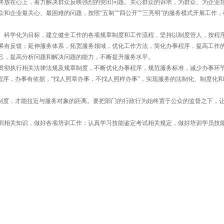
终放在心上，着力解决群众反映强烈的突出问题。关心群众的诉求，为群众、为企业
和企业最关心、最困难的问题，按照“五制”“四公开”“三亮明”的服务模式开展工作，
、科学化为目标，建立健全工作的各项规章制度和工作流程，坚持以制度管人，按程
果有反馈；延伸服务体系，拓宽服务领域，优化工作方法，简化办事程序，提高工作
己，提高分析问题和解决问题的能力，不断提升服务水平。
贯彻执行相关法律法规及规章制度，不断优化办事程序，规范服务标准，减少办事环
程序，办事有依据，“找人照章办事，不找人照样办事”，实现服务的法制化、制度化
制度，才能拉近与服务对象的距离。要把部门的行政行为始终置于公众的监督之下，
训相关知识，做好各项培训工作；认真学习技能鉴定考试相关规定，做好培训学员技