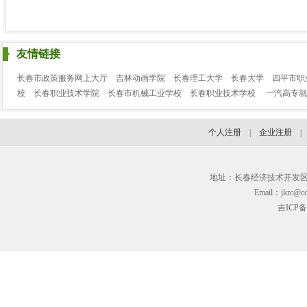
友情链接
长春市政策服务网上大厅
吉林动画学院
长春理工大学
长春大学
四平市职
校
长春职业技术学院
长春市机械工业学校
长春职业技术学校
一汽高专就
个人注册
|
企业注册
地址：长春经济技术开发区临河街3
Email：jkrc@cc
吉ICP备