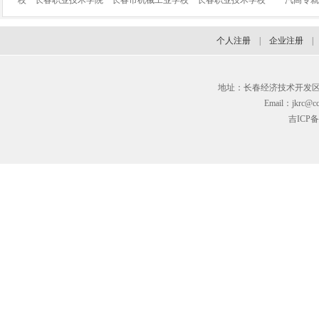
校
长春职业技术学院
长春市机械工业学校
长春职业技术学校
一汽高专就
个人注册
|
企业注册
地址：长春经济技术开发区临河街3
Email：jkrc@cc
吉ICP备