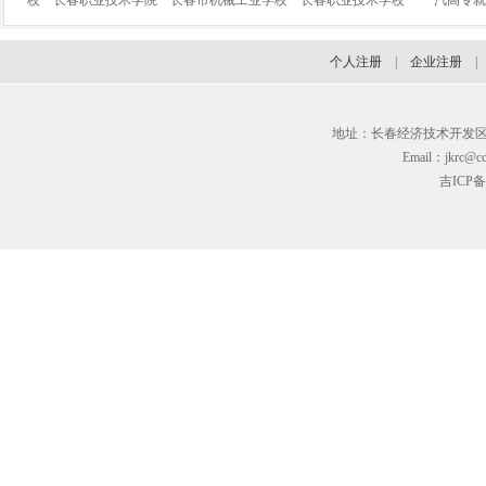
校
长春职业技术学院
长春市机械工业学校
长春职业技术学校
一汽高专就
个人注册
|
企业注册
地址：长春经济技术开发区临河街3
Email：jkrc@cc
吉ICP备