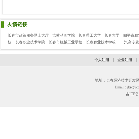
友情链接
长春市政策服务网上大厅
吉林动画学院
长春理工大学
长春大学
四平市职
校
长春职业技术学院
长春市机械工业学校
长春职业技术学校
一汽高专就
个人注册
|
企业注册
地址：长春经济技术开发区临河街3
Email：jkrc@cc
吉ICP备