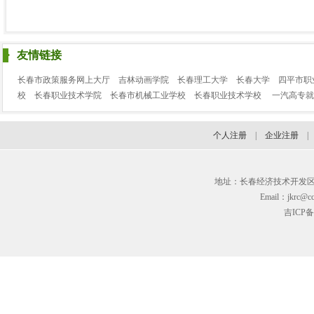
友情链接
长春市政策服务网上大厅
吉林动画学院
长春理工大学
长春大学
四平市职
校
长春职业技术学院
长春市机械工业学校
长春职业技术学校
一汽高专就
个人注册
|
企业注册
地址：长春经济技术开发区临河街3
Email：jkrc@cc
吉ICP备