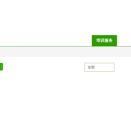
理
猎头服务
创业服务
就业再就业服务
培训服务
政策
创业培训
联系方式
全部