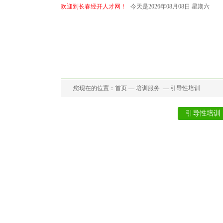
欢迎到长春经开人才网！
今天是2026年08月08日 星期六
首页
招聘中心
求职中心
档案代
您现在的位置：
首页
—
培训服务
—
引导性培训
高端培训
职业技能培训
引导性培训