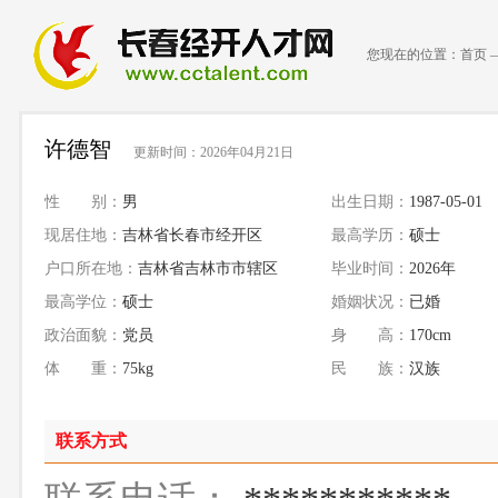
您现在的位置：
首页
许德智
更新时间：2026年04月21日
性 别：
男
出生日期：
1987-05-01
现居住地：
吉林省长春市经开区
最高学历：
硕士
户口所在地：
吉林省吉林市市辖区
毕业时间：
2026年
最高学位：
硕士
婚姻状况：
已婚
政治面貌：
党员
身 高：
170cm
体 重：
75kg
民 族：
汉族
联系方式