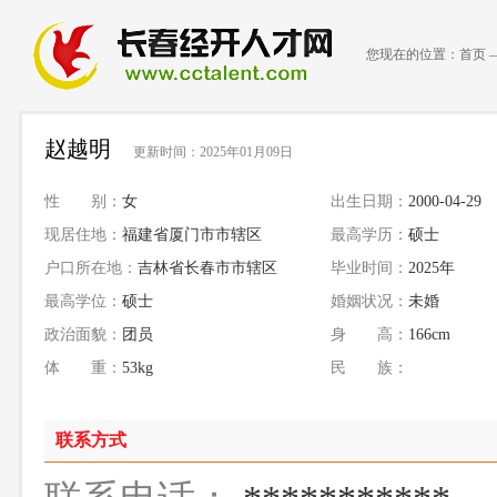
您现在的位置：
首页
赵越明
更新时间：2025年01月09日
性 别：
女
出生日期：
2000-04-29
现居住地：
福建省厦门市市辖区
最高学历：
硕士
户口所在地：
吉林省长春市市辖区
毕业时间：
2025年
最高学位：
硕士
婚姻状况：
未婚
政治面貌：
团员
身 高：
166cm
体 重：
53kg
民 族：
联系方式