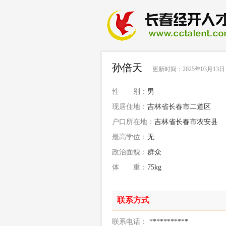
孙倍天
更新时间：2025年03月13日
性 别：
男
现居住地：
吉林省长春市二道区
户口所在地：
吉林省长春市农安县
最高学位：
无
政治面貌：
群众
体 重：
75kg
联系方式
联系电话：
***********