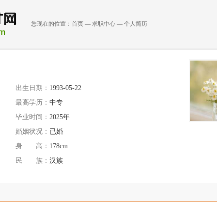
您现在的位置：
首页
—
求职中心
—
个人简历
出生日期：
1993-05-22
最高学历：
中专
毕业时间：
2025年
婚姻状况：
已婚
身 高：
178cm
民 族：
汉族