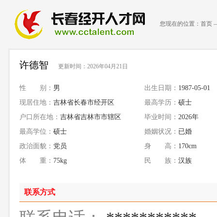
您现在的位置：
首页
许德智
更新时间：2026年04月21日
性 别：
男
出生日期：
1987-05-01
现居住地：
吉林省长春市经开区
最高学历：
硕士
户口所在地：
吉林省吉林市市辖区
毕业时间：
2026年
最高学位：
硕士
婚姻状况：
已婚
政治面貌：
党员
身 高：
170cm
体 重：
75kg
民 族：
汉族
联系方式