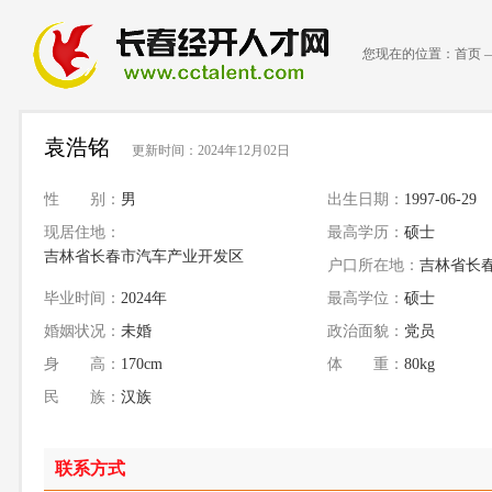
您现在的位置：
首页
袁浩铭
更新时间：2024年12月02日
性 别：
男
出生日期：
1997-06-29
现居住地：
最高学历：
硕士
吉林省长春市汽车产业开发区
户口所在地：
吉林省长
毕业时间：
2024年
最高学位：
硕士
婚姻状况：
未婚
政治面貌：
党员
身 高：
170cm
体 重：
80kg
民 族：
汉族
联系方式