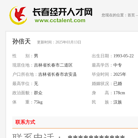
您现在的位置：
首页
孙倍天
更新时间：2025年03月13日
性 别：
男
出生日期：
1993-05-22
现居住地：
吉林省长春市二道区
最高学历：
中专
户口所在地：
吉林省长春市农安县
毕业时间：
2025年
最高学位：
无
婚姻状况：
已婚
政治面貌：
群众
身 高：
178cm
体 重：
75kg
民 族：
汉族
联系方式