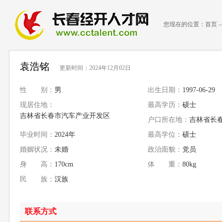
您现在的位置：
首页
袁浩铭
更新时间：2024年12月02日
性 别：
男
出生日期：
1997-06-29
现居住地：
最高学历：
硕士
吉林省长春市汽车产业开发区
户口所在地：
吉林省长
毕业时间：
2024年
最高学位：
硕士
婚姻状况：
未婚
政治面貌：
党员
身 高：
170cm
体 重：
80kg
民 族：
汉族
联系方式