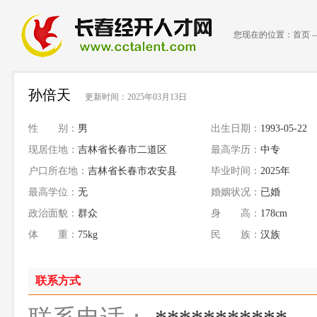
您现在的位置：
首页
孙倍天
更新时间：2025年03月13日
性 别：
男
出生日期：
1993-05-22
现居住地：
吉林省长春市二道区
最高学历：
中专
户口所在地：
吉林省长春市农安县
毕业时间：
2025年
最高学位：
无
婚姻状况：
已婚
政治面貌：
群众
身 高：
178cm
体 重：
75kg
民 族：
汉族
联系方式