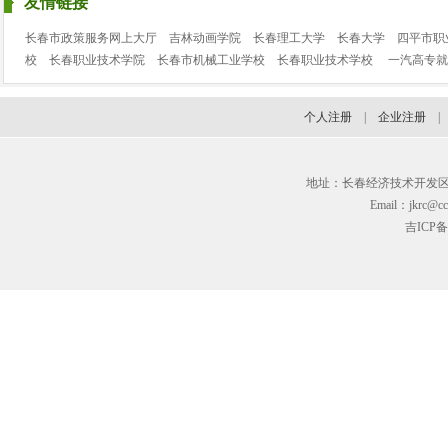
友情链接
长春市政策服务网上大厅
吉林动画学院
长春理工大学
长春大学
四平市职
校
长春职业技术学院
长春市机械工业学校
长春职业技术学校
一汽高专就
个人注册
|
企业注册
地址：长春经济技术开发区临河街3
Email：jkrc@cc
吉ICP备