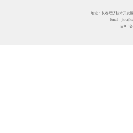
地址：长春经济技术开发区临河街3
Email：jkrc@cc
吉ICP备