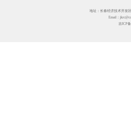
地址：长春经济技术开发区临河街3
Email：jkrc@cc
吉ICP备