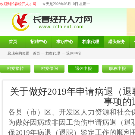
欢迎到长春经开人才网！
今天是2026年08月10日 星期一
首页
招聘中心
求职中心
档案代理
猎头服务
您现在的位置：
首页
—
档案代理
—
退休申报
档案接转
档案借阅
退休申报
职称申报
关于做好2019年申请病退（
事项的
各县（市）区、开发区人力资源和社会
为做好因病或非因工负伤申请病退（退
保2019年病退（退职）鉴定工作的顺