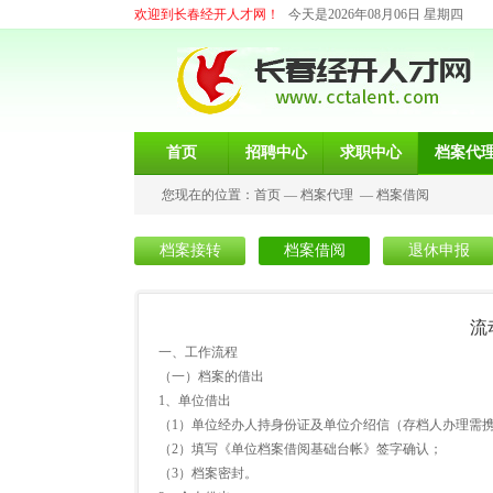
欢迎到长春经开人才网！
今天是2026年08月06日 星期四
首页
招聘中心
求职中心
档案代
您现在的位置：
首页
—
档案代理
—
档案借阅
档案接转
档案借阅
退休申报
流
一、工作流程
（一）档案的借出
1、单位借出
（1）单位经办人持身份证及单位介绍信（存档人办理需
（2）填写《单位档案借阅基础台帐》签字确认；
（3）档案密封。