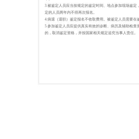
3.被鉴定人员应当按规定的鉴定时间、地点参加现场鉴定
定的人员两年内不得再次报名。
4.病退（退职）鉴定报名不收取费用。被鉴定人员需要
5.参加鉴定人员应提供真实有效的诊断、病历及辅助检
的，取消鉴定资格，并按国家相关规定追究当事人责任。