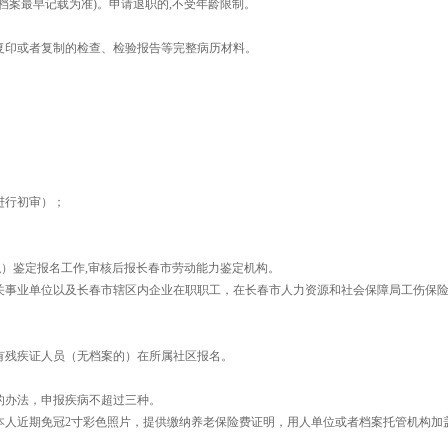
岁(以档案最早记载为准)。申请退职的,不受年龄限制。
复印或者复制的检查、检验报告等完整病历材料。
进行初审）；
职）鉴定报名工作,审核后报长春市劳动能力鉴定机构。
机关事业单位以及长春市辖区内企业在职职工，在长春市人力资源和社会保障局工伤保
有残疾证人员（无档案的）在所属社区报名。
的办法，申报疾病不超过三种。
本人近期免冠2寸彩色照片，提供缴纳养老保险费证明，用人单位或者档案托管机构加