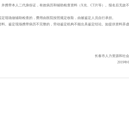
，并携带本人二代身份证，有效病历和辅助检查资料（X光、CT片等）。报名后无故
在鉴定现场做辅助检查的，费用由医院按照规定收取，由被鉴定人员自行承担。
查资料。鉴定现场携带病历不完整的，劳动鉴定机构不能出具鉴定结论。如提供资料弄
长春市人力资源和社
2019年