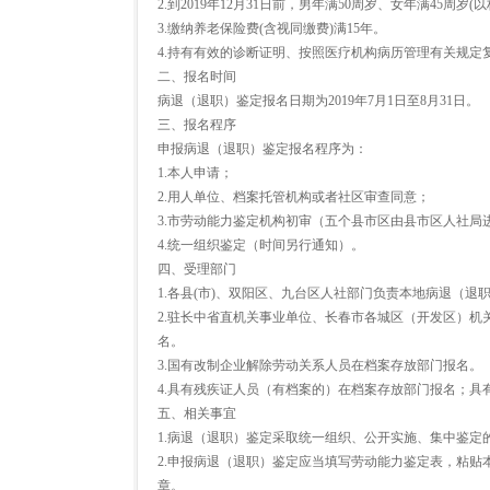
2.到2019年12月31日前，男年满50周岁、女年满45周
3.缴纳养老保险费(含视同缴费)满15年。
4.持有有效的诊断证明、按照医疗机构病历管理有关规定
二、报名时间
病退（退职）鉴定报名日期为2019年7月1日至8月31日。
三、报名程序
申报病退（退职）鉴定报名程序为：
1.本人申请；
2.用人单位、档案托管机构或者社区审查同意；
3.市劳动能力鉴定机构初审（五个县市区由县市区人社局
4.统一组织鉴定（时间另行通知）。
四、受理部门
1.各县(市)、双阳区、九台区人社部门负责本地病退（退
2.驻长中省直机关事业单位、长春市各城区（开发区）
名。
3.国有改制企业解除劳动关系人员在档案存放部门报名。
4.具有残疾证人员（有档案的）在档案存放部门报名；具
五、相关事宜
1.病退（退职）鉴定采取统一组织、公开实施、集中鉴定
2.申报病退（退职）鉴定应当填写劳动能力鉴定表，粘贴
章。