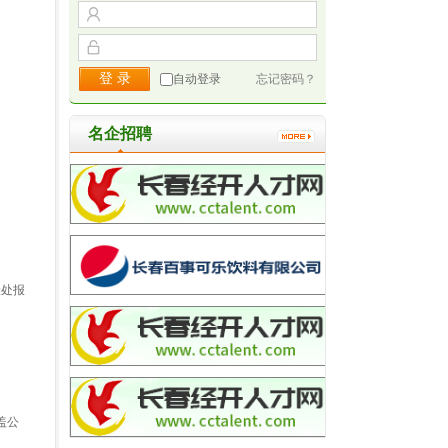
自动登录
忘记密码？
名企招聘
险处报
盖公