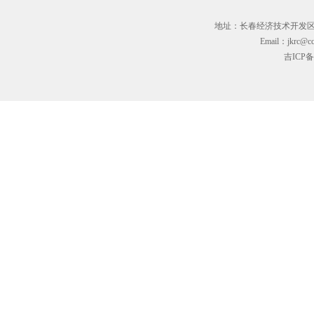
地址：长春经济技术开发区临河街3
Email：jkrc@cc
吉ICP备