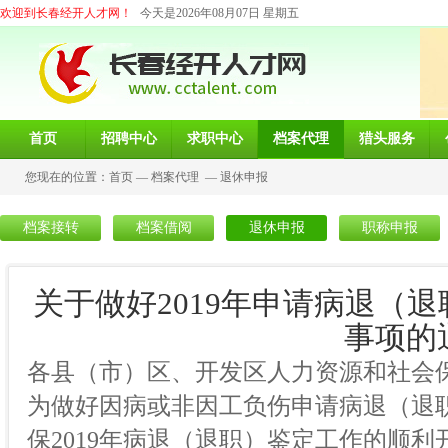
欢迎到长春经开人才网！
今天是2026年08月07日 星期五
首页
招聘中心
求职中心
档案代理
猎头服务
您现在的位置：
首页
—
档案代理
—
退休申报
档案接转
档案借阅
退休申报
职称申报
关于做好2019年申请病退（
事项的
各县（市）区、开发区人力资源和社会
为做好因病或非因工负伤申请病退（退
保2019年病退（退职）鉴定工作的顺