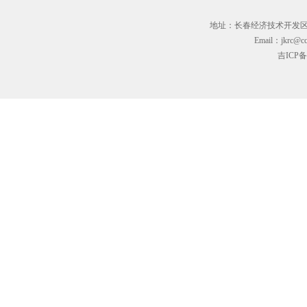
地址：长春经济技术开发区临河街3
Email：jkrc@cc
吉ICP备