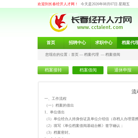
欢迎到长春经开人才网！
今天是2026年08月07日 星期五
首页
招聘中心
求职中心
档案代
您现在的位置：
首页
—
档案代理
—
档案借阅
档案接转
档案借阅
退休申报
流
一、工作流程
（一）档案的借出
1、单位借出
（1）单位经办人持身份证及单位介绍信（存档人办理需
（2）填写《单位档案借阅基础台帐》签字确认；
（3）档案密封。