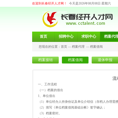
欢迎到长春经开人才网！
今天是2026年08月08日 星期六
首页
招聘中心
求职中心
档案代
您现在的位置：
首页
—
档案代理
—
档案借阅
档案接转
档案借阅
退休申报
流
一、工作流程
（一）档案的借出
1、单位借出
（1）单位经办人持身份证及单位介绍信（存档人办理需
（2）填写《单位档案借阅基础台帐》签字确认；
（3）档案密封。