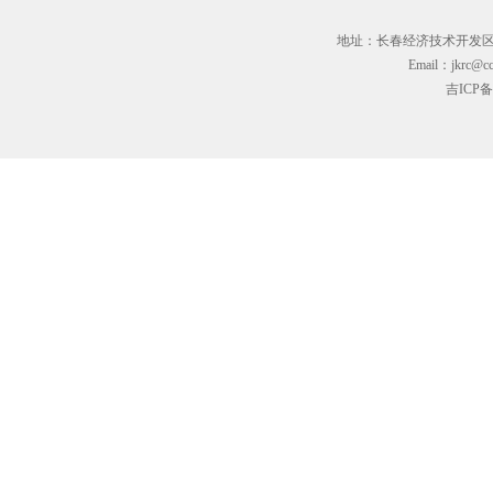
地址：长春经济技术开发区临河街3
Email：jkrc@cc
吉ICP备