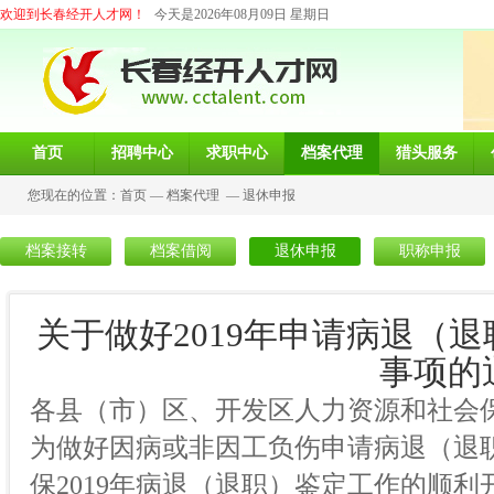
欢迎到长春经开人才网！
今天是2026年08月09日 星期日
首页
招聘中心
求职中心
档案代理
猎头服务
您现在的位置：
首页
—
档案代理
—
退休申报
档案接转
档案借阅
退休申报
职称申报
关于做好2019年申请病退（
事项的
各县（市）区、开发区人力资源和社会
为做好因病或非因工负伤申请病退（退
保2019年病退（退职）鉴定工作的顺