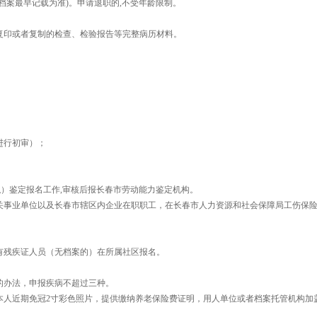
岁(以档案最早记载为准)。申请退职的,不受年龄限制。
复印或者复制的检查、检验报告等完整病历材料。
进行初审）；
职）鉴定报名工作,审核后报长春市劳动能力鉴定机构。
机关事业单位以及长春市辖区内企业在职职工，在长春市人力资源和社会保障局工伤保
有残疾证人员（无档案的）在所属社区报名。
的办法，申报疾病不超过三种。
本人近期免冠2寸彩色照片，提供缴纳养老保险费证明，用人单位或者档案托管机构加