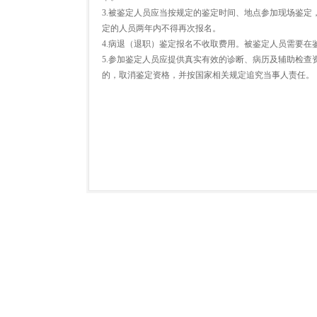
3.被鉴定人员应当按规定的鉴定时间、地点参加现场鉴定
定的人员两年内不得再次报名。
4.病退（退职）鉴定报名不收取费用。被鉴定人员需要
5.参加鉴定人员应提供真实有效的诊断、病历及辅助检
的，取消鉴定资格，并按国家相关规定追究当事人责任。