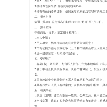
2.到2019年12月31日前，男年满50周岁、女年满45周
3.缴纳养老保险费(含视同缴费)满15年。
4.持有有效的诊断证明、按照医疗机构病历管理有关规定
二、报名时间
病退（退职）鉴定报名日期为2019年7月1日至8月31日。
三、报名程序
申报病退（退职）鉴定报名程序为：
1.本人申请；
2.用人单位、档案托管机构或者社区审查同意；
3.市劳动能力鉴定机构初审（五个县市区由县市区人社局
4.统一组织鉴定（时间另行通知）。
四、受理部门
1.各县(市)、双阳区、九台区人社部门负责本地病退（退
2.驻长中省直机关事业单位、长春市各城区（开发区）
名。
3.国有改制企业解除劳动关系人员在档案存放部门报名。
4.具有残疾证人员（有档案的）在档案存放部门报名；具
五、相关事宜
1.病退（退职）鉴定采取统一组织、公开实施、集中鉴定
2.申报病退（退职）鉴定应当填写劳动能力鉴定表，粘贴
章。