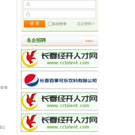
自动登录
忘记密码？
名企招聘
险处报
盖公