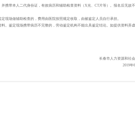
，并携带本人二代身份证，有效病历和辅助检查资料（X光、CT片等）。报名后无故
在鉴定现场做辅助检查的，费用由医院按照规定收取，由被鉴定人员自行承担。
查资料。鉴定现场携带病历不完整的，劳动鉴定机构不能出具鉴定结论。如提供资料弄
长春市人力资源和社
2019年