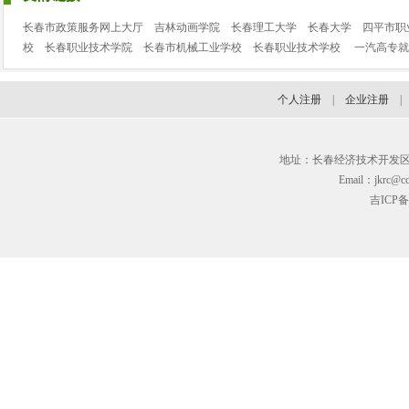
长春市政策服务网上大厅
吉林动画学院
长春理工大学
长春大学
四平市职
校
长春职业技术学院
长春市机械工业学校
长春职业技术学校
一汽高专就
个人注册
|
企业注册
地址：长春经济技术开发区临河街3
Email：jkrc@cc
吉ICP备