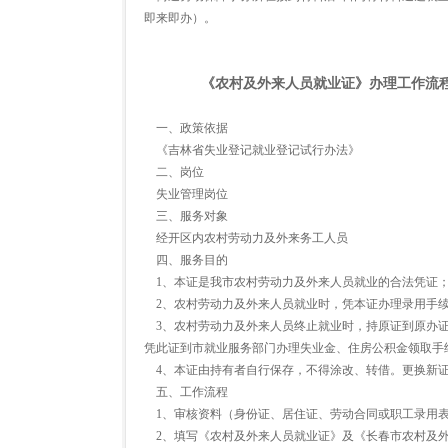
即来即办）。
《农村及外来人员就业证》办理工作流
一、政策依据
《吉林省失业登记就业登记试行办法》
二、岗位
失业管理岗位
三、服务对象
经开区内农村劳动力及外来务工人员
四、服务目的
1、本证是我市农村劳动力及外来人员就业的合法凭证
2、农村劳动力及外来人员就业时，凭本证办理录用手续
3、农村劳动力及外来人员终止就业时，持原证到原办证
凭此证到市就业服务部门办理失业金、住房公积金领取手
4、本证由持有者自行保存，不得涂改、转借。更换新证
五、工作流程
1、审核资料（身份证、居住证、劳动合同或职工录用表
2、填写《农村及外来人员就业证》及《长春市农村及