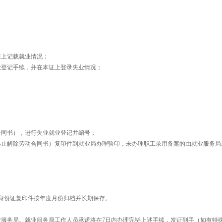
证上记载就业情况；
登记手续，并在本证上登录失业情况；
同书），进行失业就业登记并编号；
止解除劳动合同书）复印件到就业局办理验印，未办理职工录用备案的由就业服务局
。
身份证复印件按年度月份归档并长期保存。
服务局。就业服务局工作人员承诺将在7日内办理完毕上述手续，发证到手（如有特