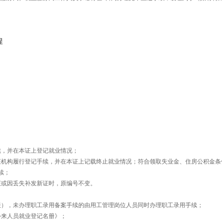
程
；
，并在本证上登记就业情况；
机构履行登记手续，并在本证上记载终止就业情况；符合领取失业金、住房公积金条
续；
或因丢失补发新证时，原编号不变。
），未办理职工录用备案手续的由用工管理岗位人员同时办理职工录用手续；
外来人员就业登记名册》；