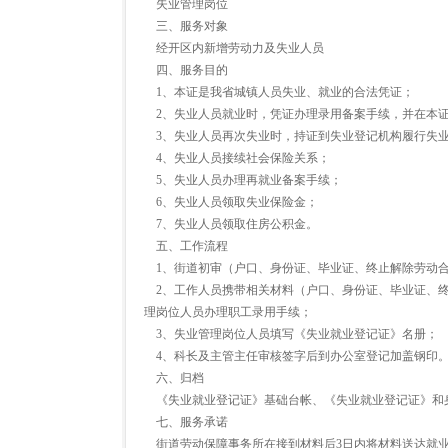
失业管理岗位
三、服务对象
经开区内新增劳动力及失业人员
四、服务目的
1、本证是我省城镇人员失业、就业的合法凭证；
2、失业人员就业时，凭证办理录用备案手续，并在本
3、失业人员再次失业时，持证到失业登记机构履行失业
4、失业人员接续社会保险关系；
5、失业人员办理再就业备案手续；
6、失业人员领取失业保险金；
7、失业人员领取住房公积金。
五、工作流程
1、街道初审（户口、身份证、毕业证、终止解除劳动合
2、工作人员携带相关材料（户口、身份证、毕业证、终
理岗位人员办理职工录用手续；
3、失业管理岗位人员填写《失业就业登记证》名册；
4、科长及主管主任审核签字后到办公室登记加盖钢印
六、归档
《失业就业登记证》基础台帐、《失业就业登记证》和
七、服务承诺
街道劳动保障事务所在接到材料后3日内将材料送达就业