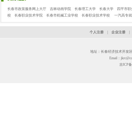
长春市政策服务网上大厅
吉林动画学院
长春理工大学
长春大学
四平市职
校
长春职业技术学院
长春市机械工业学校
长春职业技术学校
一汽高专就
个人注册
|
企业注册
地址：长春经济技术开发区临河街3
Email：jkrc@cc
吉ICP备