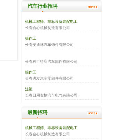
汽车行业招聘
机械工程师、非标设备装配电工
长春合心机械制造有限公司
操作工
长春安通林汽车饰件有限公司
长春科世得润汽车部件有限公司..
操作工
长春进发汽车零部件有限公司
注塑
长春日用友捷汽车电气有限公司..
最新招聘
机械工程师、非标设备装配电工
长春合心机械制造有限公司