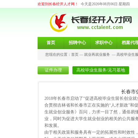
欢迎到长春经开人才网！
今天是2026年08月06日 星期四
首页
招聘中心
求职中心
档案代
您现在的位置：
首页
—
就业再就业服务
—
高校毕业生服
证件办理
高校毕业生服务/见习基地
长春市
2018年长春市启动了“促进高校毕业生留长创
合贯彻吉林省和长春市正在实施的“人才新政”和
生就业创业服务》百问，力求一目了然，通俗易
业，同时为促进大学生就业创业的相关的公共服
和发展。
由于相关政策和服务具有一定的拓展性和时效性