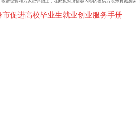
，敬请谅解和方家批评指正，在此也对所借鉴内容的提供方表示真诚感谢
春市促进高校毕业生就业创业服务手册