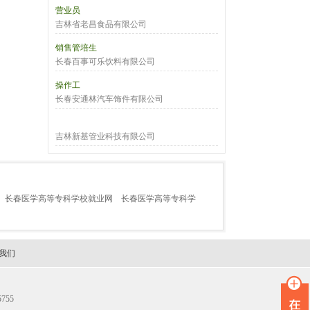
营业员
吉林省老昌食品有限公司
销售管培生
长春百事可乐饮料有限公司
操作工
长春安通林汽车饰件有限公司
吉林新基管业科技有限公司
长春医学高等专科学校就业网
长春医学高等专科学
我们
755