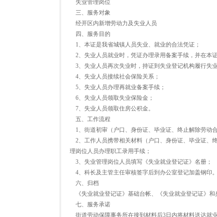
失业管理岗位
三、服务对象
经开区内新增劳动力及失业人员
四、服务目的
1、本证是我省城镇人员失业、就业的合法凭证；
2、失业人员就业时，凭证办理录用备案手续，并在本
3、失业人员再次失业时，持证到失业登记机构履行失业
4、失业人员接续社会保险关系；
5、失业人员办理再就业备案手续；
6、失业人员领取失业保险金；
7、失业人员领取住房公积金。
五、工作流程
1、街道初审（户口、身份证、毕业证、终止解除劳动合
2、工作人员携带相关材料（户口、身份证、毕业证、终
理岗位人员办理职工录用手续；
3、失业管理岗位人员填写《失业就业登记证》名册；
4、科长及主管主任审核签字后到办公室登记加盖钢印
六、归档
《失业就业登记证》基础台帐、《失业就业登记证》和
七、服务承诺
街道劳动保障事务所在接到材料后3日内将材料送达就业