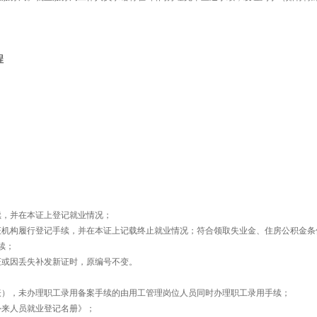
程
；
，并在本证上登记就业情况；
机构履行登记手续，并在本证上记载终止就业情况；符合领取失业金、住房公积金条
续；
或因丢失补发新证时，原编号不变。
），未办理职工录用备案手续的由用工管理岗位人员同时办理职工录用手续；
外来人员就业登记名册》；