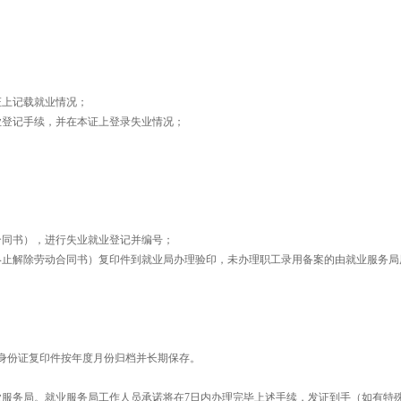
证上记载就业情况；
登记手续，并在本证上登录失业情况；
同书），进行失业就业登记并编号；
止解除劳动合同书）复印件到就业局办理验印，未办理职工录用备案的由就业服务局
。
身份证复印件按年度月份归档并长期保存。
服务局。就业服务局工作人员承诺将在7日内办理完毕上述手续，发证到手（如有特