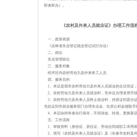
即来即办）。
《农村及外来人员就业证》办理工作流
一、政策依据
《吉林省失业登记就业登记试行办法》
二、岗位
失业管理岗位
三、服务对象
经开区内农村劳动力及外来务工人员
四、服务目的
1、本证是我市农村劳动力及外来人员就业的合法凭证
2、农村劳动力及外来人员就业时，凭本证办理录用手续
3、农村劳动力及外来人员终止就业时，持原证到原办证
凭此证到市就业服务部门办理失业金、住房公积金领取手
4、本证由持有者自行保存，不得涂改、转借。更换新证
五、工作流程
1、审核资料（身份证、居住证、劳动合同或职工录用表
2、填写《农村及外来人员就业证》及《长春市农村及