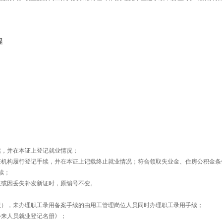
程
；
，并在本证上登记就业情况；
机构履行登记手续，并在本证上记载终止就业情况；符合领取失业金、住房公积金条
续；
或因丢失补发新证时，原编号不变。
），未办理职工录用备案手续的由用工管理岗位人员同时办理职工录用手续；
外来人员就业登记名册》；