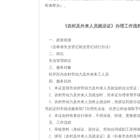
即来即办）。
《农村及外来人员就业证》办理工作流
一、政策依据
《吉林省失业登记就业登记试行办法》
二、岗位
失业管理岗位
三、服务对象
经开区内农村劳动力及外来务工人员
四、服务目的
1、本证是我市农村劳动力及外来人员就业的合法凭证
2、农村劳动力及外来人员就业时，凭本证办理录用手续
3、农村劳动力及外来人员终止就业时，持原证到原办证
凭此证到市就业服务部门办理失业金、住房公积金领取手
4、本证由持有者自行保存，不得涂改、转借。更换新证
五、工作流程
1、审核资料（身份证、居住证、劳动合同或职工录用表
2、填写《农村及外来人员就业证》及《长春市农村及