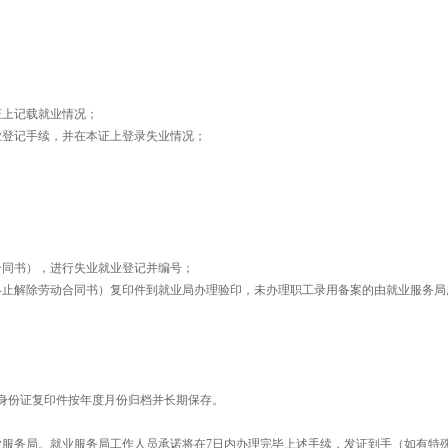
证上记载就业情况；
登记手续，并在本证上登录失业情况；
同书），进行失业就业登记并编号；
止解除劳动合同书）复印件到就业局办理验印，未办理职工录用备案的由就业服务局
。
身份证复印件按年度月份归档并长期保存。
服务局。就业服务局工作人员承诺将在7日内办理完毕上述手续，发证到手（如有特