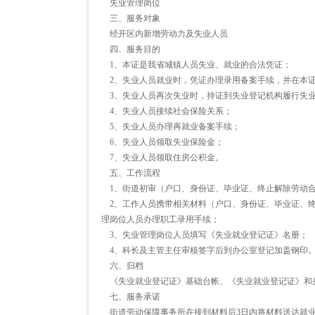
失业管理岗位
三、服务对象
经开区内新增劳动力及失业人员
四、服务目的
1、本证是我省城镇人员失业、就业的合法凭证；
2、失业人员就业时，凭证办理录用备案手续，并在本
3、失业人员再次失业时，持证到失业登记机构履行失业
4、失业人员接续社会保险关系；
5、失业人员办理再就业备案手续；
6、失业人员领取失业保险金；
7、失业人员领取住房公积金。
五、工作流程
1、街道初审（户口、身份证、毕业证、终止解除劳动合
2、工作人员携带相关材料（户口、身份证、毕业证、终
理岗位人员办理职工录用手续；
3、失业管理岗位人员填写《失业就业登记证》名册；
4、科长及主管主任审核签字后到办公室登记加盖钢印
六、归档
《失业就业登记证》基础台帐、《失业就业登记证》和
七、服务承诺
街道劳动保障事务所在接到材料后3日内将材料送达就业