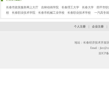
长春市政策服务网上大厅
吉林动画学院
长春理工大学
长春大学
四平市职
校
长春职业技术学院
长春市机械工业学校
长春职业技术学校
一汽高专就
个人注册
|
企业注册
地址：长春经济技术开发区临河街3
Email：jkrc@cc
吉ICP备