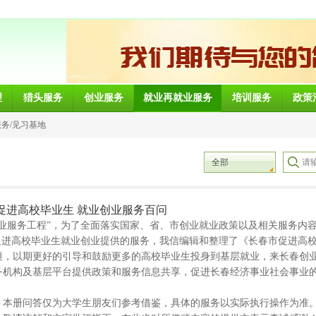
理
猎头服务
创业服务
就业再就业服务
培训服务
政策
务/见习基地
全部
促进高校毕业生 就业创业服务百问
业就业服务工程”，为了全面落实国家、省、市创业就业政策以及相关服务内
促进高校毕业生就业创业提供的服务，我信编辑和整理了《长春市促进高
懂，以期更好的引导和鼓励更多的高校毕业生投身到基层就业，来长春创
务机构及基层平台提供政策和服务信息共享，促进长春经济事业社会事业
，本册问答仅为大学生朋友们参考借鉴，具体的服务以实际执行操作为准