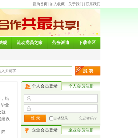
设为首页
|
加入收藏
关于我们
|
联系我们
法规
流动党员之家
劳务派遣
下载专区
个人会员登录
个人会员注册
容，结
校毕业
业就
自动登录
忘记密码？
的建设
企业会员登录
企业会员注册
。同