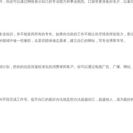
样，你还可以通过网络展示自己的专业能力和事业抱负。口袋里要准备好名片，以备
专业知识，并不能发挥所有的专长。如果你当前的工作不能让你尽情发挥创造力，那
的领域中做一些兼职，去某些团体做志愿者，建立自己的网站，写专业博客等等。
销计划，把你的信息传递给潜在的消费者和客户。你可以通过电视广告、广播、网站
的手段完成工作等。提升自己的最好办法就是想办法超越自己，超越他人，成为最好