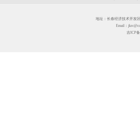
地址：长春经济技术开发区临河街3
Email：jkrc@cc
吉ICP备