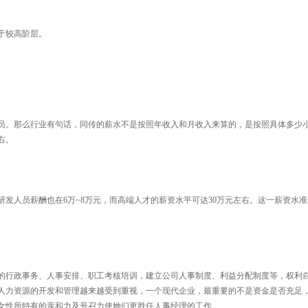
于较高阶层。
员。那么行业有句话，同传的薪水不是按照年收入和月收入来算的，是按照具体多少
右。
研发人员薪酬也在6万~8万元，而高端人才的薪资水平可达30万元左右。这一薪资水
的行政事务、人事安排、职工考核培训，建立公司人事制度、利益分配制度等，权利
人力资源的开发和管理越来越受到重视，一个现代企业，最重要的不是资金是否充足
女性所特有的亲和力及号召力使她们更胜任人事经理的工作。