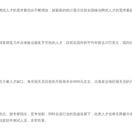
，网优人才的需求量也在不断增加；据最新的统计显示目前全国移动网优人才的需求量超
精算师是几年后保险业最炙手可热的人才，目前在国外的平均年薪达10万美元，国内
大量人才缺口。海关报关员目前的月薪基本在6000元左右，沿海发达地区报关员的
热点。据专家指出，竞争加剧，同时在该行业的迅速发展下，此类人才也将呈两极分
别是软件测试人员，非常吃香。