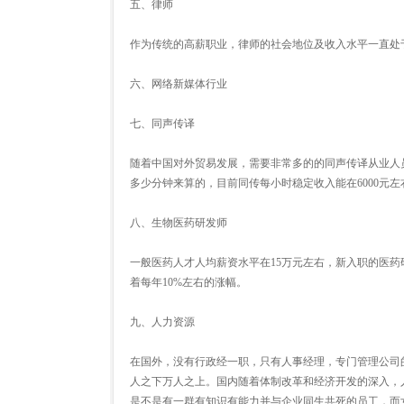
五、律师
作为传统的高薪职业，律师的社会地位及收入水平一直处
六、网络新媒体行业
七、同声传译
随着中国对外贸易发展，需要非常多的的同声传译从业人
多少分钟来算的，目前同传每小时稳定收入能在6000元左
八、生物医药研发师
一般医药人才人均薪资水平在15万元左右，新入职的医药
着每年10%左右的涨幅。
九、人力资源
在国外，没有行政经一职，只有人事经理，专门管理公司
人之下万人之上。国内随着体制改革和经济开发的深入，
是不是有一群有知识有能力并与企业同生共死的员工，而