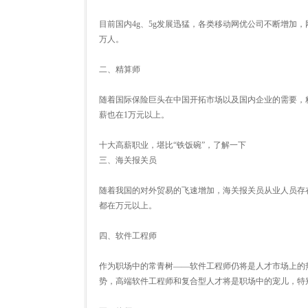
目前国内4g、5g发展迅猛，各类移动网优公司不断增加
万人。
二、精算师
随着国际保险巨头在中国开拓市场以及国内企业的需要，
薪也在1万元以上。
十大高薪职业，堪比“铁饭碗”，了解一下
三、海关报关员
随着我国的对外贸易的飞速增加，海关报关员从业人员存在
都在万元以上。
四、软件工程师
作为职场中的常青树——软件工程师仍将是人才市场上的
势，高端软件工程师和复合型人才将是职场中的宠儿，特