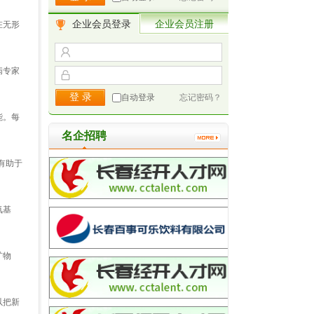
企业会员登录
企业会员注册
在无形
病专家
自动登录
忘记密码？
能。每
名企招聘
有助于
氨基
矿物
以把新