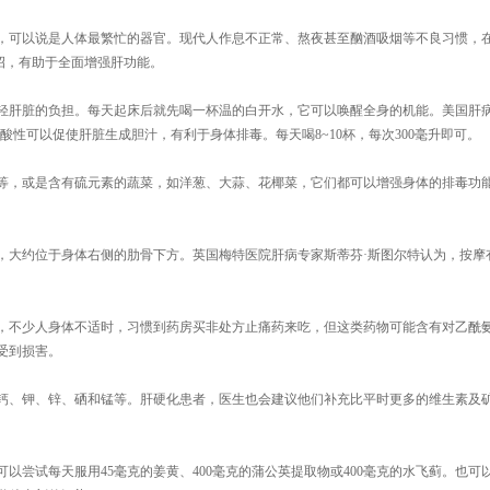
，可以说是人体最繁忙的器官。现代人作息不正常、熬夜甚至酗酒吸烟等不良习惯，
小妙招，有助于全面增强肝功能。
轻肝脏的负担。每天起床后就先喝一杯温的白开水，它可以唤醒全身的机能。美国肝
性可以促使肝脏生成胆汁，有利于身体排毒。每天喝8~10杯，每次300毫升即可。
等，或是含有硫元素的蔬菜，如洋葱、大蒜、花椰菜，它们都可以增强身体的排毒功
，大约位于身体右侧的肋骨下方。英国梅特医院肝病专家斯蒂芬·斯图尔特认为，按摩
，不少人身体不适时，习惯到药房买非处方止痛药来吃，但这类药物可能含有对乙酰
受到损害。
钙、钾、锌、硒和锰等。肝硬化患者，医生也会建议他们补充比平时更多的维生素及
以尝试每天服用45毫克的姜黄、400毫克的蒲公英提取物或400毫克的水飞蓟。也可