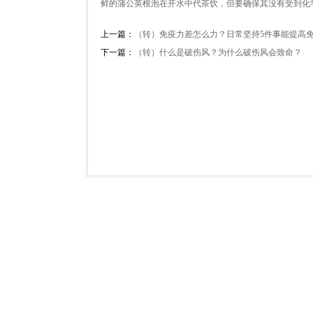
鲜的蒲公英根泡在开水中代茶饮，但要确保其没有受到化
上一篇：
（转）免疫力差怎么力？日常坚持5件事能提高
下一篇：
（转）什么是破伤风？为什么破伤风会致命？