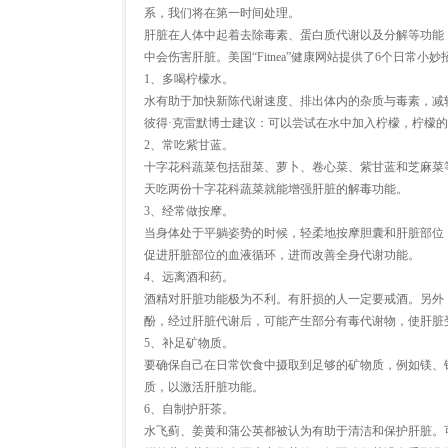
系，我们将在第一时间处理。
肝脏在人体中起着去除毒素、蛋白质代谢以及分解等功能
中会伤害肝脏。美国“Fitnea”健康网站提供了6个日常
1、多喝柠檬水。
水有助于加快新陈代谢速度、排出体内的杂质与毒素，减
彼得·克雷默博士建议：可以尝试在水中加入柠檬，柠檬的酸
2、常吃紫甘蓝。
十字花科蔬菜包括甜菜、萝卜、卷心菜、紫甘蓝和芝麻菜
天吃两份十字花科蔬菜就能增强肝脏的解毒功能。
3、经常做按摩。
当身体处于平躺姿势的时候，轻柔地按摩胆囊和肝脏部位
促进肝脏部位的血液循环，进而改善全身代谢功能。
4、远离酒和药。
酒精对肝脏功能极为不利。有肝损的人一定要戒酒。另外
酚，经过肝脏代谢后，可能产生部分有毒代谢物，使肝脏
5、补足矿物质。
要确保自己在日常饮食中摄取到足够的矿物质，例如镁、
质，以激活肝脏功能。
6、自制护肝茶。
水飞蓟、姜黄和蒲公英都被认为有助于清洁和保护肝脏。可