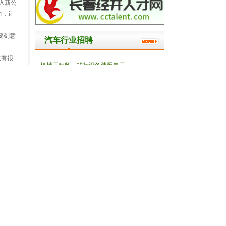
入新公
力，让
要刻意
汽车行业招聘
取有很
机械工程师、非标设备装配电工
，保持
长春合心机械制造有限公司
到别人
操作工
。
长春安通林汽车饰件有限公司
处于有
长春科世得润汽车部件有限公司..
避免政
操作工
长春进发汽车零部件有限公司
之的，
注塑
人，即
长春日用友捷汽车电气有限公司..
制度
最新招聘
出了一