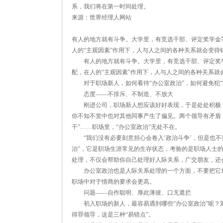
系，我们将在第一时间处理。
来源：世界经理人网站
有人的地方就有斗争。大学里，有竞选干部、评定奖学金
人的“主观因素”作用下，人与人之间的各种关系就会变得
有人的地方就有斗争。大学里，有竞选干部、评定奖学
配，在人的“主观因素”作用下，人与人之间的各种关系就
对于职场新人，如何看待“办公室政治”，如何避免犯“
态度——不排斥、不制造、不放大
刚进公司，职场新人想应该好好表现，于是处处积极，
你不知不觉中也对其他同事产生了偏见。两个领导有矛盾
干”……职场里，“办公室政治”无处不在。
“我们没有必要刻意担心会卷入‘政治斗争’，但是也不要
治”，它是职场生涯常见的生存状态，考验的是职场人士
处理，不仅会帮助你自己处理好人际关系，广交朋友，还
办公室政治也是人际关系处理的一个方面，不要把它放
职场中对于情商的要求会更高。
问题——自作聪明、厚此薄彼、口无遮拦
初入职场的新人，最容易遇到哪些“办公室政治”呢？刘
得罪领导，这是三种“易错点”。