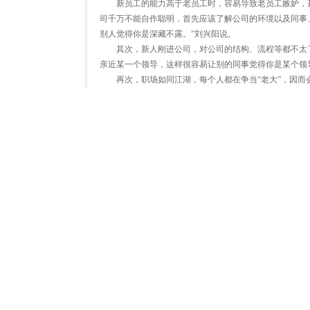
新员工的能力高于老员工时，容易导致老员工嫉妒，甚
司千万不能自作聪明，首先应该了解公司的环境以及同事
别人觉得你是深藏不露。”刘兴阳说。
其次，新人刚进公司，对公司的结构、流程等都不太了解
亲近某一个领导，这样很容易让别的同事觉得你是某个领
再次，职场如同江湖，每个人都在争当“老大”，因而会
强的事业心，其实，胜者为王败者为寇，跟错了派系，站
中立比较好。”
很多80后、90后的职场新人，说话心直口快，有时甚
耳朵里，自然对自己非常不好。还有一类新人，闷头做事
策略——对人礼貌、避免错误、积累专业
既然“办公室政治”难以避免，那么职场新人身在其中，
利的地位，为自己争取资源和机会。
中华英才网职场专家刘兴阳建议：“第一，建立人际联
治性错误。例如，对上司轻视傲慢、越级报告、公开挑战
策略性的求败可以隐藏实力，以备更重要的时机之用；第
俗话说，害人之心不可有，防人之心不可无，在职场也
便观察到一些敏感的信息，也要表现得很淡然，对于除工
时，最好不要大发议论，不妨说“我平时没怎么注意到”等
案例——霸气外露被“请走”
chris是名校研究生，毕业后应聘进入某大型外企，