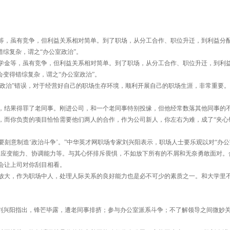
等，虽有竞争，但利益关系相对简单。到了职场，从分工合作、职位升迁，到利益分
错综复杂，谓之“办公室政治”。
金等，虽有竞争，但利益关系相对简单。到了职场，从分工合作、职位升迁，到利
会变得错综复杂，谓之“办公室政治”。
政治”错误，对于经营好自己的职场生存环境，顺利开展自己的职场生涯，非常重要。
结果得罪了老同事。刚进公司，和一个老同事特别投缘，但他经常数落其他同事的
，而你负责的项目恰恰需要他们两人的合作，作为公司新人，你左右为难，成了“夹心
刻意制造‘政治斗争’。”中华英才网职场专家刘兴阳表示，职场人士要乐观以对“办公
的应变能力、协调能力等。与其心怀排斥畏惧，不如放下所有的不屑和无奈勇敢面对。
会让上司对你刮目相看。
大，作为职场中人，处理人际关系的良好能力也是必不可少的素质之一。和大学里
兴阳指出，锋芒毕露，遭老同事排挤；参与办公室派系斗争；不了解领导之间微妙