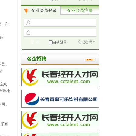
企业会员登录
企业会员注册
配，在
益分
自动登录
忘记密码？
名企招聘
不是，
饼
室政
合理地
不同，
关系而