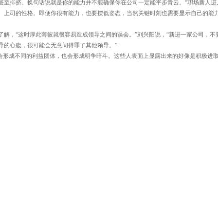
至排挤。换句话说就是你的能力并不能确保你在公司一定能平步青云。“职场新人进
、上司的性格。即便你很有能力，也要摆低姿态，当然关键时刻也需要显示自己的能
，“这时厚此薄彼就很容易造成领导之间的误会。”刘兴阳说，“新进一家公司，不
导的心腹，很可能会无意间得罪了其他领导。”
形成不同的利益团体，也会形成明争暗斗。这些人表面上显露出来的好像是积极进
错了队，绝对可以使你毫无立足之地。“初涉职场的人，不了解个中原委，还是别掺和
至口无遮拦，在别的同事对领导七嘴八舌的时候，加入其中，大发议论，这样的话传
，和周围人交流很少，时间长了，会给人一种孤立、不好相处的感觉，容易被边缘化
就应该调整好心态，优雅地参与，只要方法得当，完全可以使自己在客观的斗争中
盟。即使不能成为朋友，也千万不要变成敌人，保持基本礼貌是优雅的表现；第二，
公司的信仰等等；第三，小事求败，大事求胜。如果事事都要占先，很容易成为众矢
四，累积专业实力，这才是最坚固的权利基础。”
是如此。做好自己的分内事，做任何事时要多长个心眼。职场新人要做大智若愚的
作以外的八卦话题，少说或者不说。比如有同事请你评价某位同事，或者公司的某项
，让别人觉得你对此没有兴趣。
担任市场部经理。工作仅半年就成绩突出，备受总经理青睐。在一场市场大战中，他提