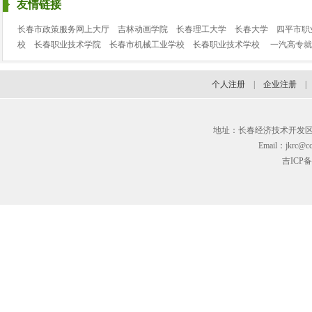
友情链接
长春市政策服务网上大厅
吉林动画学院
长春理工大学
长春大学
四平市职
校
长春职业技术学院
长春市机械工业学校
长春职业技术学校
一汽高专就
个人注册
|
企业注册
地址：长春经济技术开发区临河街3
Email：jkrc@cc
吉ICP备