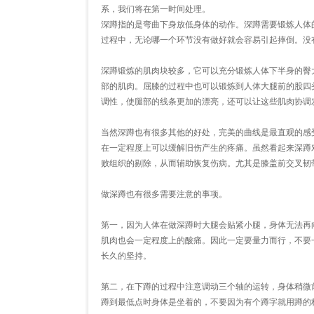
系，我们将在第一时间处理。
深蹲指的是弯曲下身放低身体的动作。深蹲需要锻炼人体
过程中，无论哪一个环节没有做好就会容易引起摔倒。没
深蹲锻炼的肌肉块较多，它可以充分锻炼人体下半身的臀
部的肌肉。屈膝的过程中也可以锻炼到人体大腿前的股四
调性，使腿部的线条更加的漂亮，还可以让这些肌肉协调
当然深蹲也有很多其他的好处，完美的曲线是最直观的感
在一定程度上可以缓解旧伤产生的疼痛。虽然看起来深蹲
败组织的剔除，从而辅助恢复伤病。尤其是膝盖前交叉韧
做深蹲也有很多需要注意的事项。
第一，因为人体在做深蹲时大腿会贴紧小腿，身体无法再
肌肉也会一定程度上的酸痛。因此一定要量力而行，不要
长久的坚持。
第二，在下蹲的过程中注意调动三个轴的运转，身体稍微
蹲到最低点时身体是坐着的，不要因为有个蹲字就用蹲的