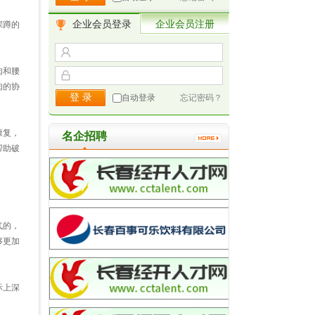
企业会员登录
企业会员注册
深蹲的
肉和腰
肉的协
自动登录
忘记密码？
康复，
名企招聘
帮助破
气的，
够更加
际上深