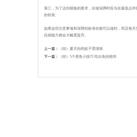
第三，为了达到锻炼的要求，在做深蹲时应当在最低点停
的软骨。
如果这些注意事项和深蹲的标准你都可以做到，而且每天
抗病能力都会大幅度提升。
上一篇：
（转）夏天拍死蚊子需谨慎
下一篇：
（转）5个煮鱼小技巧 吃出鱼的精华