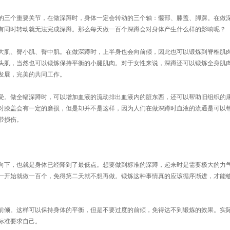
的三个重要关节，在做深蹲时，身体一定会转动的三个轴：髋部、膝盖、脚踝。在做
有同时转动就无法完成深蹲。那么每天做一百个深蹲会对身体产生什么样的影响呢？
大肌、臀小肌、臀中肌。在做深蹲时，上半身也会向前倾，因此也可以锻炼到脊椎肌
头肌，当然也可以锻炼保持平衡的小腿肌肉。对于女性来说，深蹲还可以锻炼全身肌
发展，完美的共同工作。
受。做全幅深蹲时，可以增加血液的流动排出血液内的脏东西，还可以帮助旧组织的
对膝盖会有一定的磨损，但是却并不是这样，因为人们在做深蹲时血液的流通是可以
带损伤。
向下，也就是身体已经降到了最低点。想要做到标准的深蹲，起来时是需要极大的力
一开始就做一百个，免得第二天就不想再做。锻炼这种事情真的应该循序渐进，才能
前倾。这样可以保持身体的平衡，但是不要过度的前倾，免得达不到锻炼的效果。实
标准要求自己。