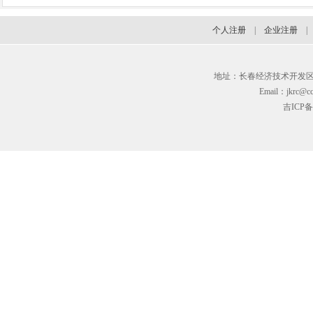
个人注册
|
企业注册
地址：长春经济技术开发区临河街3
Email：jkrc@cc
吉ICP备