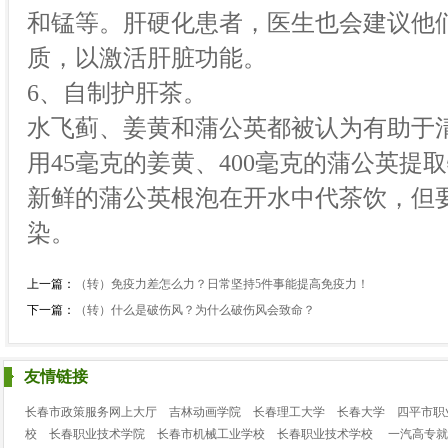
和锰等。肝硬化患者，医生也会建议他
质，以激活肝脏功能。
6、自制护肝茶。
水飞蓟、姜黄和蒲公英都被认为有助于
用45毫克的姜黄、400毫克的蒲公英提
新鲜的蒲公英根泡在开水中代茶饮，但
染。
上一篇：
（转）免疫力差怎么力？日常坚持5件事能提高免疫力！
下一篇：
（转）什么是破伤风？为什么破伤风会致命？
友情链接
长春市政策服务网上大厅
吉林动画学院
长春理工大学
长春大学
四平市职
校
长春职业技术学院
长春市机械工业学校
长春职业技术学校
一汽高专就