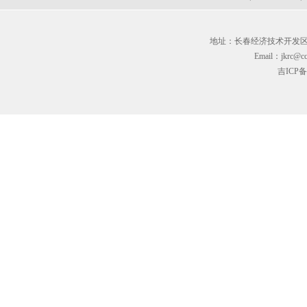
地址：长春经济技术开发区临河街3
Email：jkrc@cc
吉ICP备