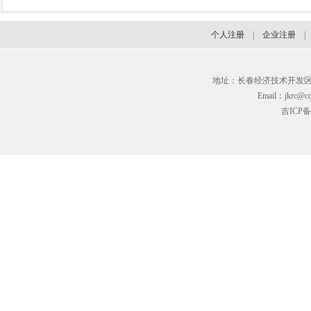
个人注册
|
企业注册
地址：长春经济技术开发区临河街3
Email：jkrc@cc
吉ICP备